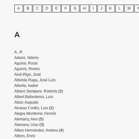
A
B
C
D
E
F
G
H
I
J
K
L
M
A
A., R
Adami, Valerio
Aguilar, Rossi
Aguirre, Rivero
Aixà Iñigo, José
Albelda Raga, José Luis
Albella, Isabel
Albero Sempere, Roberto
(2)
Albert Ballesteros, Luis
Albor, Augusto
Alcaraz Cortés, Luis
(2)
Alegre Monferrer, Fermín
Alemany, Alex
(5)
Alemany, Uiso
(3)
Alfaro Hernández, Andreu
(4)
Alfons, Enric