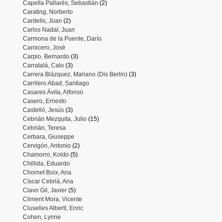
Capella Pallarés, Sebastián
(2)
Carating, Norberto
Cardells, Joan
(2)
Carlos Nadal, Juan
Carmona de la Puente, Darío
Carnicero, José
Carpio, Bernardo
(3)
Carratalá, Calo
(3)
Carrera Blázquez, Mariano (Dis Berlin)
(3)
Carrilero Abad, Santiago
Casares Ávila, Alfonso
Casero, Ernesto
Castelló, Jesús
(3)
Cebrián Mezquita, Julio
(15)
Cebrián, Teresa
Cerbara, Giuseppe
Cervigón, Antonio
(2)
Chamorro, Koldo
(5)
Chillida, Eduardo
Chornet Boix, Ana
Císcar Cebriá, Ana
Clavo Gil, Javier
(5)
Climent Mora, Vicente
Cluselles Albertí, Enric
Cohen, Lynne