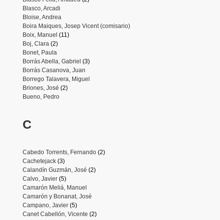
Blasco, Arcadi
Bloise, Andrea
Boira Maiques, Josep Vicent (comisario)
Boix, Manuel
(11)
Boj, Clara
(2)
Bonet, Paula
Borrás Abella, Gabriel
(3)
Borrás Casanova, Juan
Borrego Talavera, Miguel
Briones, José
(2)
Bueno, Pedro
C
Cabedo Torrents, Fernando
(2)
Cachetejack
(3)
Calandín Guzmán, José
(2)
Calvo, Javier
(5)
Camarón Meliá, Manuel
Camarón y Bonanat, José
Campano, Javier
(5)
Canet Cabellón, Vicente
(2)