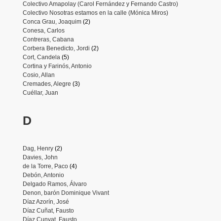
Colectivo Amapolay (Carol Fernández y Fernando Castro)
Colectivo Nosotras estamos en la calle (Mónica Miros)
Conca Grau, Joaquim
(2)
Conesa, Carlos
Contreras, Cabana
Corbera Benedicto, Jordi
(2)
Cort, Candela
(5)
Cortina y Farinós, Antonio
Cosio, Allan
Cremades, Alegre
(3)
Cuéllar, Juan
D
Dag, Henry
(2)
Davies, John
de la Torre, Paco
(4)
Debón, Antonio
Delgado Ramos, Álvaro
Denon, barón Dominique Vivant
Díaz Azorín, José
Díaz Cuñat, Fausto
Díaz Cunyat, Fausto