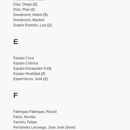
Díaz, Diego
(2)
Dolz, Pilar
(2)
Domènech, Antoni
(5)
Domènech, Maribel
Dubón Portolés, Luis
(2)
E
Equipo Coca
Equipo Crónica
Equipo Escapulari-O
(3)
Equipo Realidad
(2)
Espert Arcos, José
(2)
F
Fàbregas Fàbregas, Ricard
Falcó, Nicolás
Farinós, Felipe
Fernández Leiceaga, Juan José (Sesé)