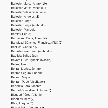
Ballester Marco, Arturo
(10)
Ballester Marco, Vicente
(7)
Ballester Vilaseca, Antonio
Ballester, Ángeles
(2)
Ballester, Jorge
Ballester, Jorge (atribuido)
Ballester, Manuela
Barclay, Per
(3)
Bardasano Baos, José
(14)
Bartolozzi Sánchez, Francisca (Pitti)
(2)
Basilico, Gabriele
(2)
Bautista Giner, Juan (atribuido)
Bautista Suñer, Juan
Bayarri Lluch, Ignacio (Nassio)
Bellés, Amat
Beltrán Mortes, Jenaro
Beltrán Segura, Enrique
Beltrán, Mique
Beltrán, Pepe (diseñador)
Benedito Baró, Vicente
Bernad Gonzálvez, Antonio
(5)
Bisquert Pérez, Antonio
Blaeu, Wilhem
(2)
Blas, Joaquín
(6)
Blasco Feliu, Amadeu
(2)