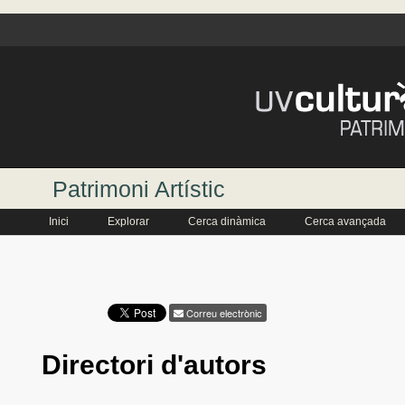
Patrimoni Artístic
Inici
Explorar
Cerca dinàmica
Cerca avançada
Correu electrònic
Directori d'autors