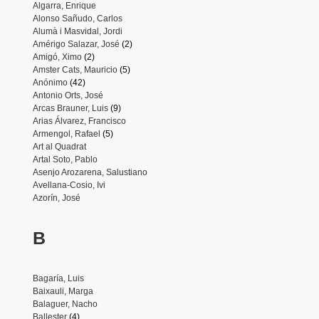
Algarra, Enrique
Alonso Sañudo, Carlos
Alumà i Masvidal, Jordi
Amérigo Salazar, José
(2)
Amigó, Ximo
(2)
Amster Cats, Mauricio
(5)
Anónimo
(42)
Antonio Orts, José
Arcas Brauner, Luis
(9)
Arias Álvarez, Francisco
Armengol, Rafael
(5)
Art al Quadrat
Artal Soto, Pablo
Asenjo Arozarena, Salustiano
Avellana-Cosio, Ivi
Azorín, José
B
Bagaría, Luis
Baixauli, Marga
Balaguer, Nacho
Ballester
(4)