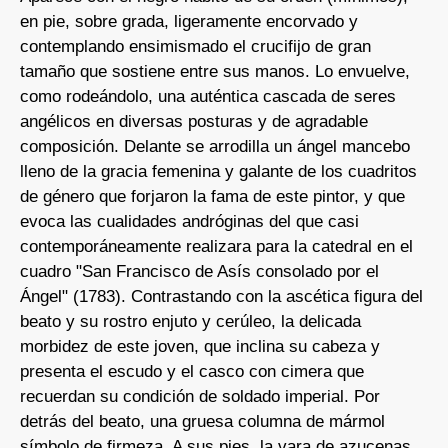
en pie, sobre grada, ligeramente encorvado y
contemplando ensimismado el crucifijo de gran
tamaño que sostiene entre sus manos. Lo envuelve,
como rodeándolo, una auténtica cascada de seres
angélicos en diversas posturas y de agradable
composición. Delante se arrodilla un ángel mancebo
lleno de la gracia femenina y galante de los cuadritos
de género que forjaron la fama de este pintor, y que
evoca las cualidades andróginas del que casi
contemporáneamente realizara para la catedral en el
cuadro "San Francisco de Asís consolado por el
Ángel" (1783). Contrastando con la ascética figura del
beato y su rostro enjuto y cerúleo, la delicada
morbidez de este joven, que inclina su cabeza y
presenta el escudo y el casco con cimera que
recuerdan su condición de soldado imperial. Por
detrás del beato, una gruesa columna de mármol
símbolo de firmeza. A sus pies, la vara de azucenas,