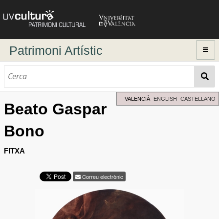
Patrimoni Artístic
Inici
Explorar
Cerca dinàmica
VALENCIÀ
ENGLISH
CASTELLANO
Beato Gaspar
Cerca avançada
Bono
Directori d'autors
FITXA
Correu electrònic