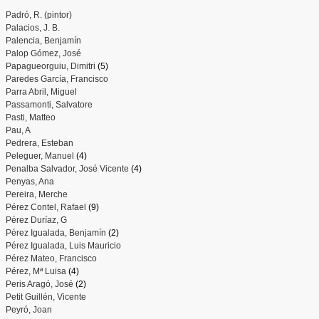
Padró, R. (pintor)
Palacios, J. B.
Palencia, Benjamín
Palop Gómez, José
Papagueorguiu, Dimitri
(5)
Paredes García, Francisco
Parra Abril, Miguel
Passamonti, Salvatore
Pasti, Matteo
Pau, A
Pedrera, Esteban
Peleguer, Manuel
(4)
Penalba Salvador, José Vicente
(4)
Penyas, Ana
Pereira, Merche
Pérez Contel, Rafael
(9)
Pérez Duríaz, G
Pérez Igualada, Benjamín
(2)
Pérez Igualada, Luis Mauricio
Pérez Mateo, Francisco
Pérez, Mª Luisa
(4)
Peris Aragó, José
(2)
Petit Guillén, Vicente
Peyró, Joan