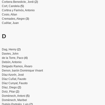
Corbera Benedicto, Jordi
(2)
Cort, Candela
(5)
Cortina y Farinós, Antonio
Cosio, Allan
Cremades, Alegre
(3)
Cuéllar, Juan
D
Dag, Henry
(2)
Davies, John
de la Torre, Paco
(4)
Debón, Antonio
Delgado Ramos, Álvaro
Denon, barón Dominique Vivant
Díaz Azorín, José
Díaz Cuñat, Fausto
Díaz Cunyat, Fausto
Díaz, Diego
(2)
Dolz, Pilar
(2)
Domènech, Antoni
(5)
Domènech, Maribel
Dubón Portolés, Luis
(2)