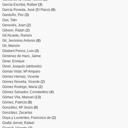
García Escribá, Rafael
(3)
García Poveda, José (El Flaco)
(6)
Garduño, Flor
(3)
Gas, Tato
Genovés, Juan
(2)
Gibson, Ralph
(2)
Gil Alcaide, Ramón
Gil, Jerónimo Antonio
(8)
Gil, Manolo
Gilabert Ponce, Luis
(3)
Giménez de Haro, Jaime
Giner, Enrique
Giner, Joaquín (atribuido)
Gomar Vidal. Mª Amparo
Gómez Herraiz, Vicente
Gómez Novella, Vicente
(2)
Gómez Rodrigo, María
(2)
Gómez Salvador, Constantino
(4)
Gómez Vila, Manuel
(13)
Gómez, Patricia
(8)
González, Mª Jesús
(8)
González, Zacarías
Goya y Lucientes, Francisco de
(2)
Grafiá Jornet, Rafael
Granell, Vicente
(2)