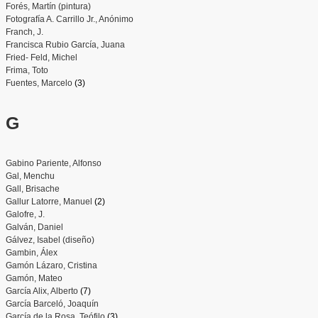
Forés, Martín (pintura)
Fotografía A. Carrillo Jr., Anónimo
Franch, J.
Francisca Rubio García, Juana
Fried- Feld, Michel
Frima, Toto
Fuentes, Marcelo
(3)
G
Gabino Pariente, Alfonso
Gal, Menchu
Gall, Brisache
Gallur Latorre, Manuel
(2)
Galofre, J.
Galván, Daniel
Gálvez, Isabel (diseño)
Gambin, Álex
Gamón Lázaro, Cristina
Gamón, Mateo
García Alix, Alberto
(7)
García Barceló, Joaquín
García de la Rosa, Teófilo
(3)