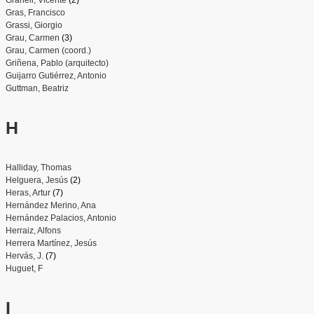
Gras, Francisco
Grassi, Giorgio
Grau, Carmen
(3)
Grau, Carmen (coord.)
Griñena, Pablo (arquitecto)
Guijarro Gutiérrez, Antonio
Guttman, Beatriz
H
Halliday, Thomas
Helguera, Jesús
(2)
Heras, Artur
(7)
Hernández Merino, Ana
Hernández Palacios, Antonio
Herraiz, Alfons
Herrera Martínez, Jesús
Hervás, J.
(7)
Huguet, F
I