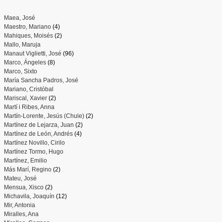
Maea, José
Maestro, Mariano
(4)
Mahiques, Moisés
(2)
Mallo, Maruja
Manaut Viglietti, José
(96)
Marco, Ángeles
(8)
Marco, Sixto
María Sancha Padros, José
Mariano, Cristóbal
Mariscal, Xavier
(2)
Martí i Ribes, Anna
Martín-Lorente, Jesús (Chule)
(2)
Martínez de Lejarza, Juan
(2)
Martínez de León, Andrés
(4)
Martínez Novillo, Cirilo
Martínez Tormo, Hugo
Martínez, Emilio
Más Marí, Regino
(2)
Mateu, José
Mensua, Xisco
(2)
Michavila, Joaquín
(12)
Mir, Antonia
Miralles, Ana