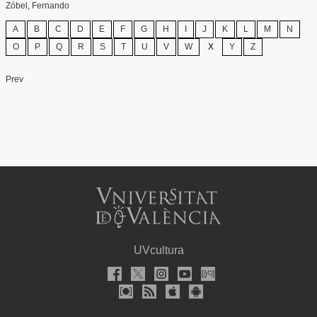
Zóbel, Fernando
A
B
C
D
E
F
G
H
I
J
K
L
M
N
O
P
Q
R
S
T
U
V
W
X
Y
Z
Prev
UVcultura