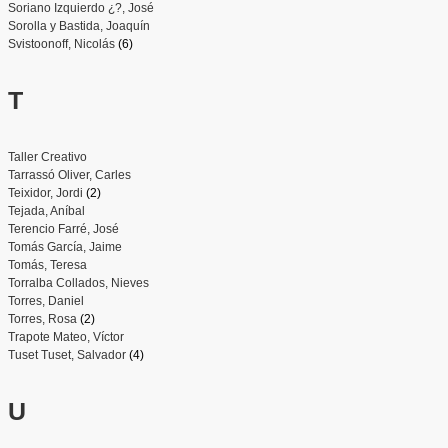
Soriano Izquierdo ¿?, José
Sorolla y Bastida, Joaquín
Svistoonoff, Nicolás
(6)
T
Taller Creativo
Tarrassó Oliver, Carles
Teixidor, Jordi
(2)
Tejada, Aníbal
Terencio Farré, José
Tomás García, Jaime
Tomás, Teresa
Torralba Collados, Nieves
Torres, Daniel
Torres, Rosa
(2)
Trapote Mateo, Víctor
Tuset Tuset, Salvador
(4)
U