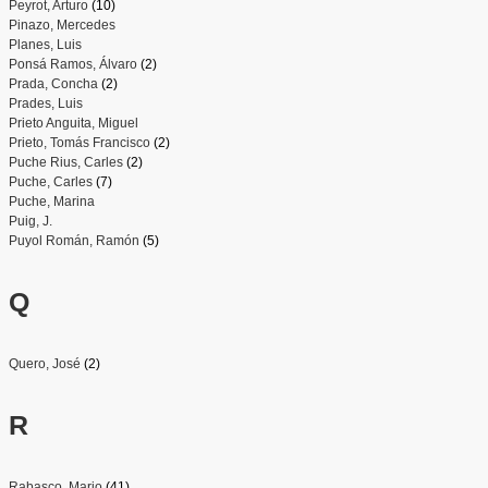
Peyrot, Arturo
(10)
Pinazo, Mercedes
Planes, Luis
Ponsá Ramos, Álvaro
(2)
Prada, Concha
(2)
Prades, Luis
Prieto Anguita, Miguel
Prieto, Tomás Francisco
(2)
Puche Rius, Carles
(2)
Puche, Carles
(7)
Puche, Marina
Puig, J.
Puyol Román, Ramón
(5)
Q
Quero, José
(2)
R
Rabasco, Mario
(41)