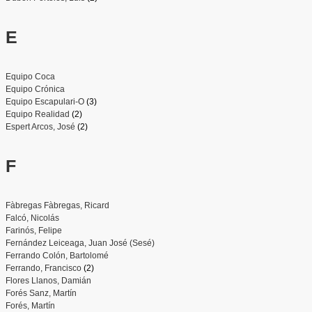
E
Equipo Coca
Equipo Crónica
Equipo Escapulari-O
(3)
Equipo Realidad
(2)
Espert Arcos, José
(2)
F
Fàbregas Fàbregas, Ricard
Falcó, Nicolás
Farinós, Felipe
Fernández Leiceaga, Juan José (Sesé)
Ferrando Colón, Bartolomé
Ferrando, Francisco
(2)
Flores Llanos, Damián
Forés Sanz, Martín
Forés, Martín