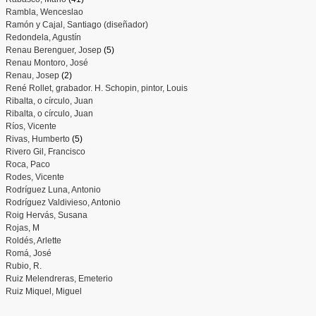
Rambla, Wenceslao
Ramón y Cajal, Santiago (diseñador)
Redondela, Agustín
Renau Berenguer, Josep
(5)
Renau Montoro, José
Renau, Josep
(2)
René Rollet, grabador. H. Schopin, pintor, Louis
Ribalta, o círculo, Juan
Ribalta, o círculo, Juan
Ríos, Vicente
Rivas, Humberto
(5)
Rivero Gil, Francisco
Roca, Paco
Rodes, Vicente
Rodríguez Luna, Antonio
Rodríguez Valdivieso, Antonio
Roig Hervás, Susana
Rojas, M
Roldés, Arlette
Romá, José
Rubio, R.
Ruiz Melendreras, Emeterio
Ruiz Miquel, Miguel