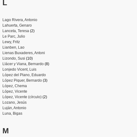
L
Lago Rivera, Antonio
Lahuerta, Genaro
Lanceta, Teresa
(2)
Le Parc, Julio
Lewy, Fritz
Lianben, Lao
Lienas Buxaderes, Antoni
Lizondo, Susi
(10)
Llácer y Viana, Bernardo
(8)
Lonjedo Vicent, Luis
López del Plano, Eduardo
López Piquer, Bernardo
(3)
López, Chema
López, Vicente
López, Vicente (círculo)
(2)
Lozano, Jesús
Luján, Antonio
Luna, Bigas
M