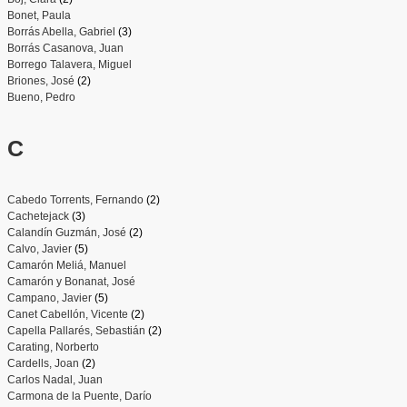
Bonet, Paula
Borrás Abella, Gabriel
(3)
Borrás Casanova, Juan
Borrego Talavera, Miguel
Briones, José
(2)
Bueno, Pedro
C
Cabedo Torrents, Fernando
(2)
Cachetejack
(3)
Calandín Guzmán, José
(2)
Calvo, Javier
(5)
Camarón Meliá, Manuel
Camarón y Bonanat, José
Campano, Javier
(5)
Canet Cabellón, Vicente
(2)
Capella Pallarés, Sebastián
(2)
Carating, Norberto
Cardells, Joan
(2)
Carlos Nadal, Juan
Carmona de la Puente, Darío