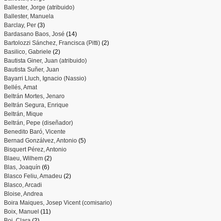
Ballester, Jorge (atribuido)
Ballester, Manuela
Barclay, Per
(3)
Bardasano Baos, José
(14)
Bartolozzi Sánchez, Francisca (Pitti)
(2)
Basilico, Gabriele
(2)
Bautista Giner, Juan (atribuido)
Bautista Suñer, Juan
Bayarri Lluch, Ignacio (Nassio)
Bellés, Amat
Beltrán Mortes, Jenaro
Beltrán Segura, Enrique
Beltrán, Mique
Beltrán, Pepe (diseñador)
Benedito Baró, Vicente
Bernad Gonzálvez, Antonio
(5)
Bisquert Pérez, Antonio
Blaeu, Wilhem
(2)
Blas, Joaquín
(6)
Blasco Feliu, Amadeu
(2)
Blasco, Arcadi
Bloise, Andrea
Boira Maiques, Josep Vicent (comisario)
Boix, Manuel
(11)
Boj, Clara
(2)