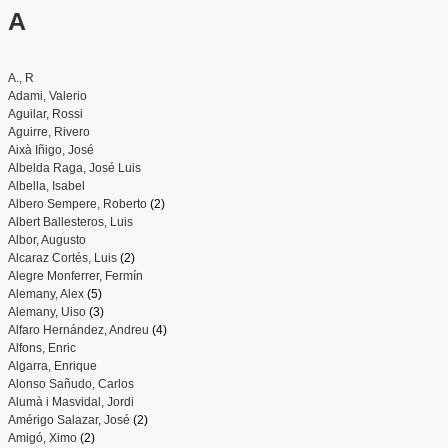
A
A., R
Adami, Valerio
Aguilar, Rossi
Aguirre, Rivero
Aixà Iñigo, José
Albelda Raga, José Luis
Albella, Isabel
Albero Sempere, Roberto
(2)
Albert Ballesteros, Luis
Albor, Augusto
Alcaraz Cortés, Luis
(2)
Alegre Monferrer, Fermín
Alemany, Alex
(5)
Alemany, Uiso
(3)
Alfaro Hernández, Andreu
(4)
Alfons, Enric
Algarra, Enrique
Alonso Sañudo, Carlos
Alumà i Masvidal, Jordi
Amérigo Salazar, José
(2)
Amigó, Ximo
(2)