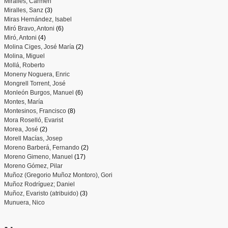
Miralles, Carmen
Miralles, Sanz
(3)
Miras Hernández, Isabel
Miró Bravo, Antoni
(6)
Miró, Antoni
(4)
Molina Ciges, José María
(2)
Molina, Miguel
Mollá, Roberto
Moneny Noguera, Enric
Mongrell Torrent, José
Monleón Burgos, Manuel
(6)
Montes, María
Montesinos, Francisco
(8)
Mora Roselló, Evarist
Morea, José
(2)
Morell Macías, Josep
Moreno Barberá, Fernando
(2)
Moreno Gimeno, Manuel
(17)
Moreno Gómez, Pilar
Muñoz (Gregorio Muñoz Montoro), Gori
Muñoz Rodríguez; Daniel
Muñoz, Evaristo (atribuido)
(3)
Munuera, Nico