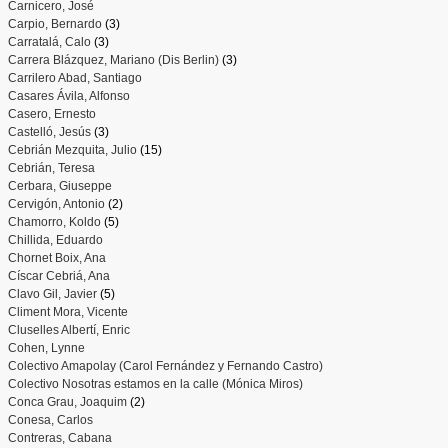
Carnicero, José
Carpio, Bernardo
(3)
Carratalá, Calo
(3)
Carrera Blázquez, Mariano (Dis Berlin)
(3)
Carrilero Abad, Santiago
Casares Ávila, Alfonso
Casero, Ernesto
Castelló, Jesús
(3)
Cebrián Mezquita, Julio
(15)
Cebrián, Teresa
Cerbara, Giuseppe
Cervigón, Antonio
(2)
Chamorro, Koldo
(5)
Chillida, Eduardo
Chornet Boix, Ana
Císcar Cebriá, Ana
Clavo Gil, Javier
(5)
Climent Mora, Vicente
Cluselles Albertí, Enric
Cohen, Lynne
Colectivo Amapolay (Carol Fernández y Fernando Castro)
Colectivo Nosotras estamos en la calle (Mónica Miros)
Conca Grau, Joaquim
(2)
Conesa, Carlos
Contreras, Cabana