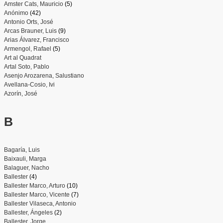
Amster Cats, Mauricio
(5)
Anónimo
(42)
Antonio Orts, José
Arcas Brauner, Luis
(9)
Arias Álvarez, Francisco
Armengol, Rafael
(5)
Art al Quadrat
Artal Soto, Pablo
Asenjo Arozarena, Salustiano
Avellana-Cosio, Ivi
Azorín, José
B
Bagaría, Luis
Baixauli, Marga
Balaguer, Nacho
Ballester
(4)
Ballester Marco, Arturo
(10)
Ballester Marco, Vicente
(7)
Ballester Vilaseca, Antonio
Ballester, Ángeles
(2)
Ballester, Jorge