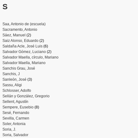
S
Saa, Antonio de (escuela)
Sacramento, Antonio
Sáez, Manuel
(2)
Saiz Alonso, Eduardo
(2)
Saldaña Acle, José Luis
(6)
Salvador Gómez, Luciano
(2)
Salvador Maella, círculo, Mariano
Salvador Maella, Mariano
Sanchis Grau, José
Sanchis, J
Sanleón, José
(3)
Sassu, Aligi
Schlosser, Adolfo
Sellán y González, Gregorio
Sellent, Agustín
Sempere, Eusebio
(8)
Sesé, Fernando
Sevilla, Carmen
Soler, Antonia
Soria, J.
Soria, Salvador