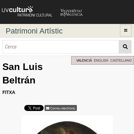
Patrimoni Artístic
Inici
Explorar
Cerca dinàmica
VALENCIÀ
ENGLISH
CASTELLANO
San Luis
Cerca avançada
Beltrán
Directori d'autors
FITXA
Correu electrònic