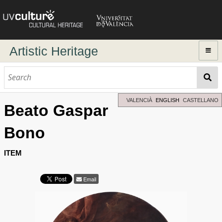
Artistic Heritage
Home
Browse
Dynamic search
VALENCIÀ
ENGLISH
CASTELLANO
Beato Gaspar
Advanced Search
Bono
Directory of authors
ITEM
Email