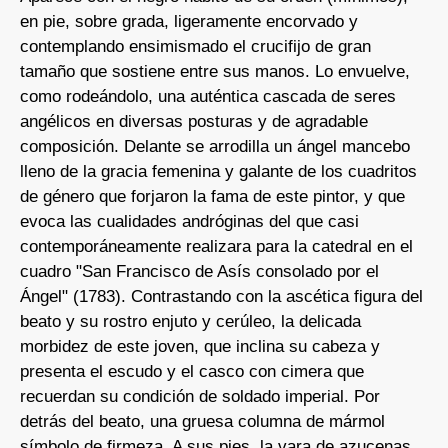
en pie, sobre grada, ligeramente encorvado y
contemplando ensimismado el crucifijo de gran
tamaño que sostiene entre sus manos. Lo envuelve,
como rodeándolo, una auténtica cascada de seres
angélicos en diversas posturas y de agradable
composición. Delante se arrodilla un ángel mancebo
lleno de la gracia femenina y galante de los cuadritos
de género que forjaron la fama de este pintor, y que
evoca las cualidades andróginas del que casi
contemporáneamente realizara para la catedral en el
cuadro "San Francisco de Asís consolado por el
Ángel" (1783). Contrastando con la ascética figura del
beato y su rostro enjuto y cerúleo, la delicada
morbidez de este joven, que inclina su cabeza y
presenta el escudo y el casco con cimera que
recuerdan su condición de soldado imperial. Por
detrás del beato, una gruesa columna de mármol
símbolo de firmeza. A sus pies, la vara de azucenas,