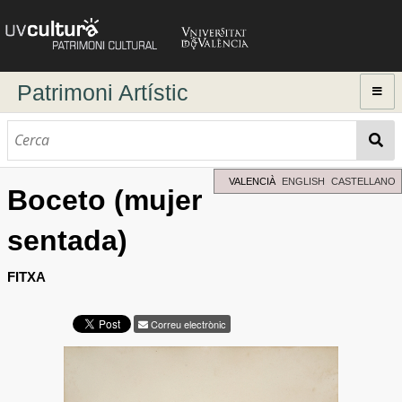
Patrimoni Artístic
Inici
Explorar
Cerca dinàmica
VALENCIÀ
ENGLISH
CASTELLANO
Boceto (mujer
Cerca avançada
sentada)
Directori d'autors
FITXA
Correu electrònic