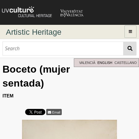
Artistic Heritage
Home
Browse
Dynamic search
VALENCIÀ
ENGLISH
CASTELLANO
Boceto (mujer
Advanced Search
sentada)
Directory of authors
ITEM
Email