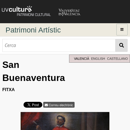
Patrimoni Artístic
Inici
Explorar
Cerca dinàmica
VALENCIÀ
ENGLISH
CASTELLANO
San
Cerca avançada
Buenaventura
Directori d'autors
FITXA
Correu electrònic