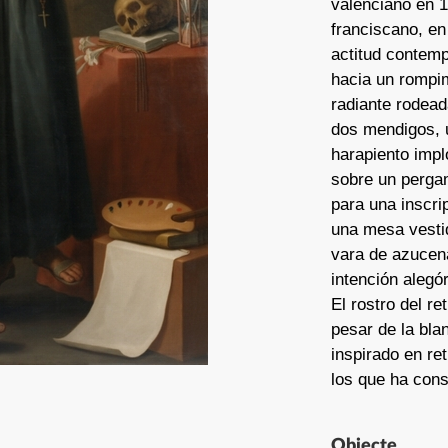
valenciano en 1
franciscano, en
actitud contempl
hacia un rompim
radiante rodead
dos mendigos, 
harapiento implo
sobre un perga
para una inscri
una mesa vesti
vara de azucena
intención alegór
El rostro del re
pesar de la bla
inspirado en re
los que ha cons
Objecte