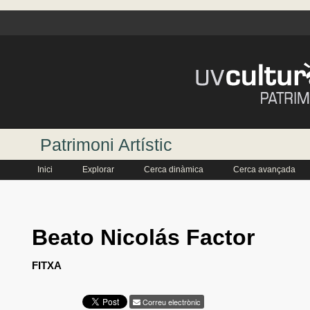
Patrimoni Artístic
Inici
Explorar
Cerca dinàmica
Cerca avançada
Beato Nicolás Factor
FITXA
Correu electrònic