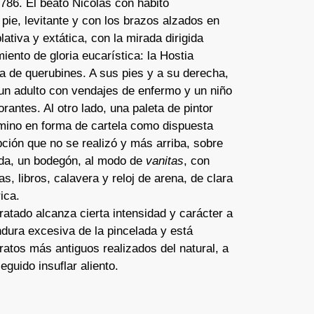
786. El beato Nicolás con hábito
 pie, levitante y con los brazos alzados en
ativa y extática, con la mirada dirigida
iento de gloria eucarística: la Hostia
a de querubines. A sus pies y a su derecha,
un adulto con vendajes de enfermo y un niño
rantes. Al otro lado, una paleta de pintor
mino en forma de cartela como dispuesta
pción que no se realizó y más arriba, sobre
da, un bodegón, al modo de
vanitas
, con
s, libros, calavera y reloj de arena, de clara
ica.
tratado alcanza cierta intensidad y carácter a
ndura excesiva de la pincelada y está
tratos más antiguos realizados del natural, a
eguido insuflar aliento.