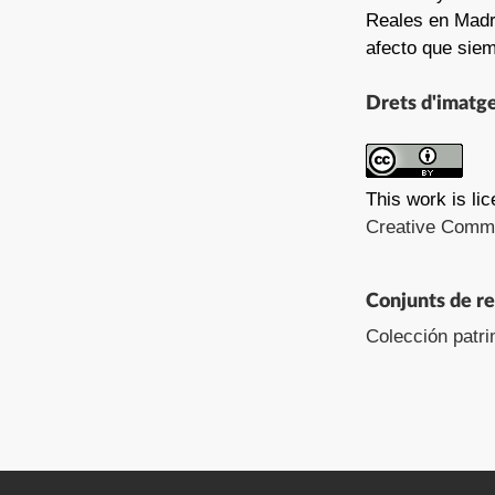
Reales en Madri
afecto que siem
Drets d'imatg
This work is li
Creative Common
Conjunts de r
Colección patri