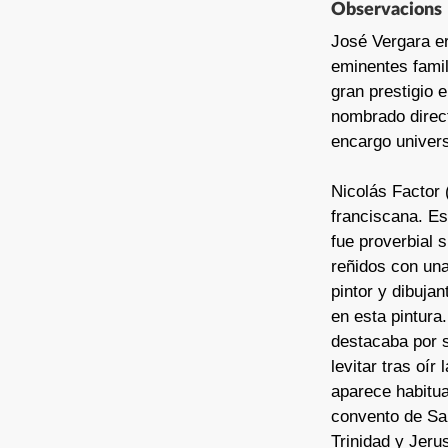
Observacions
José Vergara er
eminentes famil
gran prestigio e
nombrado direc
encargo univers
Nicolás Factor 
franciscana. Es
fue proverbial 
reñidos con una
pintor y dibujan
en esta pintura
destacaba por s
levitar tras oí
aparece habitua
convento de San
Trinidad y Jeru