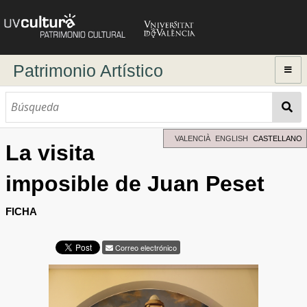
Patrimonio Artístico
Inicio
Explorar
Búsqueda dinámica
VALENCIÀ
ENGLISH
CASTELLANO
La visita
Búsqueda avanzada
imposible de Juan Peset
Directorio de autores
FICHA
Correo electrónico