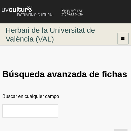
Herbari de la Universitat de
València (VAL)
Inici / Home
Tots els registres/All items
Cerca dinàmica (fitxes amb imatge) / Dynamic search (records with
Búsqueda avanzada de fichas
images)
Cerca avançada / Advanced search
Buscar en cualquier campo