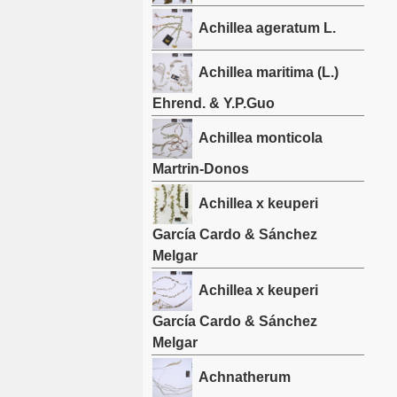
Achillea ageratum L.
Achillea maritima (L.)
Ehrend. & Y.P.Guo
Achillea monticola
Martrin-Donos
Achillea x keuperi
García Cardo & Sánchez
Melgar
Achillea x keuperi
García Cardo & Sánchez
Melgar
Achnatherum