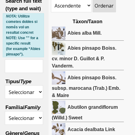
Search full text
Ordenar
(type and wait)
NOTA:
Utilitze
Tàxon/Taxon
cometes dobles si
només vol un
Abies alba Mill.
resultat concret
NOTE: Use "" for a
specific result
Abies pinsapo Boiss.
(for example “Abies
pinsapo”).
cv. minor D. Guillot & P.
Vanderm.
Abies pinsapo Boiss.
Tipus/
Type
subsp. marocana (Trab.) Emb.
& Maire
Família/
Family
Abutilon grandiflorum
(Willd.) Sweet
Acacia dealbata Link
Gènere/
Genus