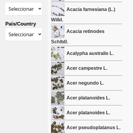
Acacia farnesiana (L.)
Willd.
País/Country
Acacia retinodes
Schltdl.
Acalypha australis L.
Acer campestre L.
Acer negundo L.
Acer platanoides L.
Acer platanoides L.
Acer pseudoplatanus L.