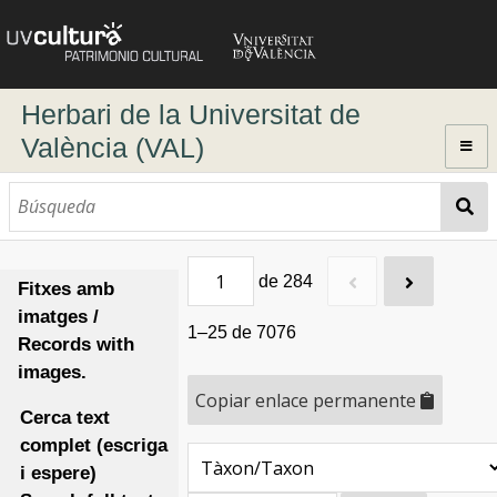
Herbari de la Universitat de
València (VAL)
Inici / Home
Tots els registres/All items
Cerca dinàmica (fitxes amb imatge) / Dynamic search (records with
de 284
Fitxes amb
images)
imatges /
Cerca avançada / Advanced search
1–25 de 7076
Records with
images.
Copiar enlace permanente
Cerca text
complet (escriga
i espere)