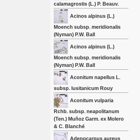
calamagrostis (L.) P. Beauv.
Acinos alpinus (L.)
Moench subsp. meridionalis
(Nyman) P.W. Ball
Acinos alpinus (L.)
Moench subsp. meridionalis
(Nyman) P.W. Ball
Aconitum napellus L.
subsp. lusitanicum Rouy
Aconitum vulparia
Rchb. subsp. neapolitanum
(Ten.) Muñoz Garm. ex Molero
& C. Blanché
Adenocarpus aureus