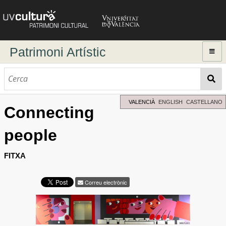
Patrimoni Artístic
Inici
Explorar
Cerca dinàmica
VALENCIÀ
ENGLISH
CASTELLANO
Connecting
Cerca avançada
people
Directori d'autors
FITXA
Correu electrònic