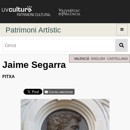
Patrimoni Artístic
Inici
Explorar
Cerca dinàmica
VALENCIÀ
ENGLISH
CASTELLANO
Jaime Segarra
Cerca avançada
Directori d'autors
FITXA
Correu electrònic