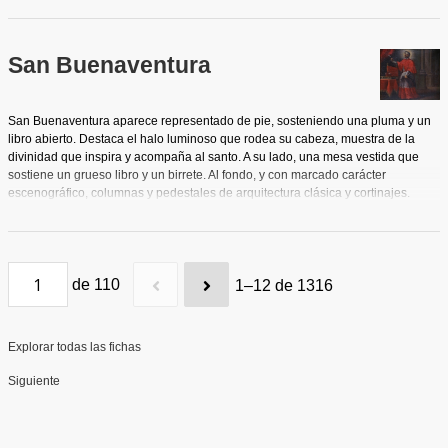
su representación como mujer embarazada de Cristo.
María, coronado sobre una nube y la media luna emblemática, y
donde se recoge la conocida frase: TIMETE DEUM ET DATE ILLI
Curiosamente, y durante el curso de realización de la pintura, un
flanqueándolo hay ramas de laurel y palmas con dos grandes
HONOREM QUIA VENIT IUDICII EIUS, elemento este último que
cambio de criterio al respecto obligó al pintor a representar
roleos.
aparece también en la obra que nos ocupa. Fondo de paisaje
visualmente al mismo Cristo.
San Buenaventura
con fortaleza en la costa y naves, referencia a su profecía sobre
la llegada de barcos cargados de trigo a Barcelona durante una
hambruna. A los pies, la mitra episcopal y el capelo cardenalicio,
San Buenaventura aparece representado de pie, sosteniendo una pluma y un
símbolo de las dignidades que rechazó.
libro abierto. Destaca el halo luminoso que rodea su cabeza, muestra de la
divinidad que inspira y acompaña al santo. A su lado, una mesa vestida que
sostiene un grueso libro y un birrete. Al fondo, y con marcado carácter
escenográfico, columnas y pedestales de arquitectura clásica y cortinajes.
de 110
1–12 de 1316
Explorar todas las fichas
Siguiente