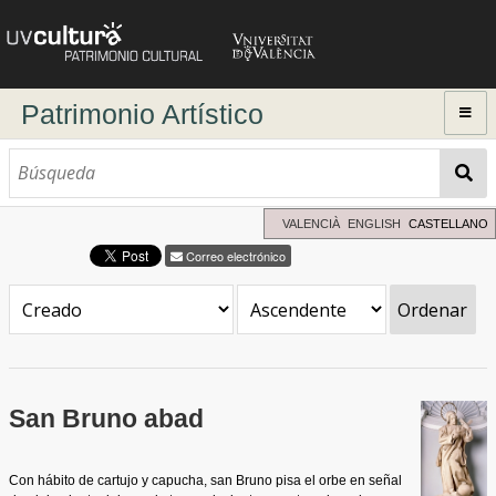
Patrimonio Artístico
Inicio
Explorar
Búsqueda dinámica
VALENCIÀ
ENGLISH
CASTELLANO
Búsqueda avanzada
Correo electrónico
Directorio de autores
Ordenar
San Bruno abad
Con hábito de cartujo y capucha, san Bruno pisa el orbe en señal