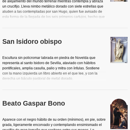
de alejamiento del mundo terrenal mientras contempla y abraza
un crucifijo. Lleva nimbo metálico dorado con siete estrellas que
aluden a las contempladas por san Hugo, quien fue avisado de
esta forma de la llegada de los seis primeros cartujos, hecho que
condiciona el nacimiento de la orden. Obra barroca de vigorosa
composición y serena belleza.
San Isidoro obispo
Escultura sin policromar labrada en piedra de Novelda que
representa al santo Isidoro de Sevilla, ataviado con hábitos
pontificales, amplia casulla, palio y mitra con ínfulas. Sostiene
con la mano izquierda un libro abierto en el que lee, y con la
derecha un báculo pastoral de metal dorado.
Beato Gaspar Bono
Aparece con el negro hábito de su orden (mínimos), en pie, sobre
grada, ligeramente encorvado y contemplando ensimismado el
crucifijo de gran tamaño que sostiene entre sus manos. Lo