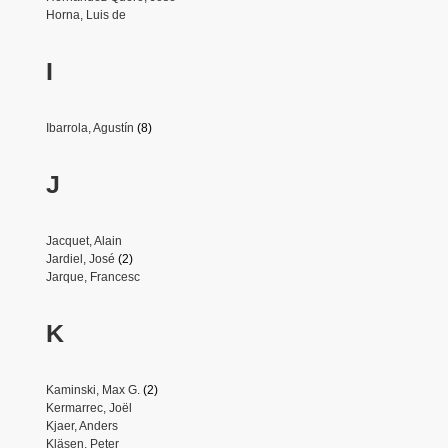
Horna, Luis de
I
Ibarrola, Agustín
(8)
J
Jacquet, Alain
Jardiel, José
(2)
Jarque, Francesc
K
Kaminski, Max G.
(2)
Kermarrec, Joël
Kjaer, Anders
Kläsen, Peter