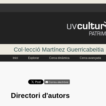
Col·lecció Martínez Guerricabeitia
Inici
Explorar
Cerca dinàmica
Cerca avançada
Correu electrònic
Directori d'autors