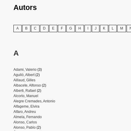
Autors
A
B
C
D
E
F
G
H
I
J
K
L
M
A
Adami, Valerio
(3)
Agulló, Albert
(2)
Aillaud, Gilles
Albacete, Alfonso
(2)
Alberti, Rafael
(2)
Alcorlo, Manuel
Alegre Cremades, Antonio
Alfageme, Elvira
Alfaro, Andreu
Almela, Fernando
Alonso, Carlos
Alonso, Pablo
(2)