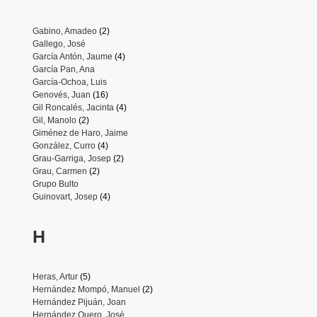
Gabino, Amadeo
(2)
Gallego, José
García Antón, Jaume
(4)
García Pan, Ana
García-Ochoa, Luis
Genovés, Juan
(16)
Gil Roncalés, Jacinta
(4)
Gil, Manolo
(2)
Giménez de Haro, Jaime
González, Curro
(4)
Grau-Garriga, Josep
(2)
Grau, Carmen
(2)
Grupo Bulto
Guinovart, Josep
(4)
H
Heras, Artur
(5)
Hernández Mompó, Manuel
(2)
Hernández Pijuán, Joan
Hernández Quero, José