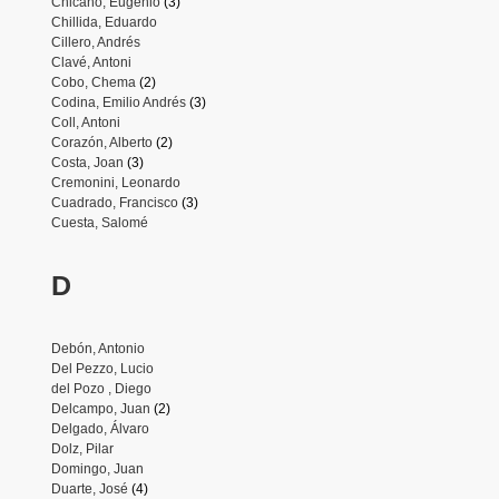
Chicano, Eugenio
(3)
Chillida, Eduardo
Cillero, Andrés
Clavé, Antoni
Cobo, Chema
(2)
Codina, Emilio Andrés
(3)
Coll, Antoni
Corazón, Alberto
(2)
Costa, Joan
(3)
Cremonini, Leonardo
Cuadrado, Francisco
(3)
Cuesta, Salomé
D
Debón, Antonio
Del Pezzo, Lucio
del Pozo , Diego
Delcampo, Juan
(2)
Delgado, Álvaro
Dolz, Pilar
Domingo, Juan
Duarte, José
(4)