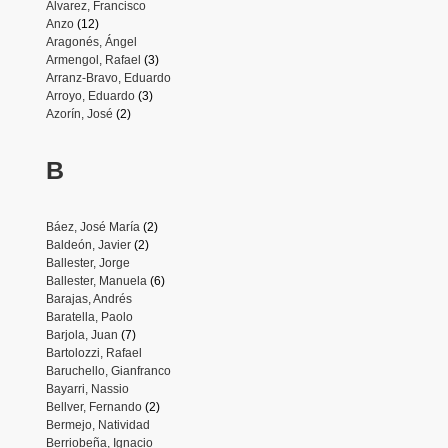
Álvarez, Francisco
Anzo
(12)
Aragonés, Ángel
Armengol, Rafael
(3)
Arranz-Bravo, Eduardo
Arroyo, Eduardo
(3)
Azorín, José
(2)
B
Báez, José María
(2)
Baldeón, Javier
(2)
Ballester, Jorge
Ballester, Manuela
(6)
Barajas, Andrés
Baratella, Paolo
Barjola, Juan
(7)
Bartolozzi, Rafael
Baruchello, Gianfranco
Bayarri, Nassio
Bellver, Fernando
(2)
Bermejo, Natividad
Berriobeña, Ignacio