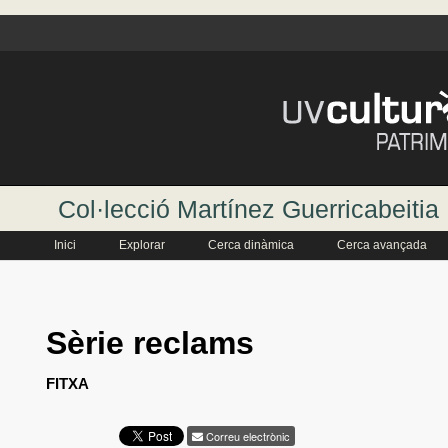
Col·lecció Martínez Guerricabeitia
Inici
Explorar
Cerca dinàmica
Cerca avançada
Sèrie reclams
FITXA
Correu electrònic