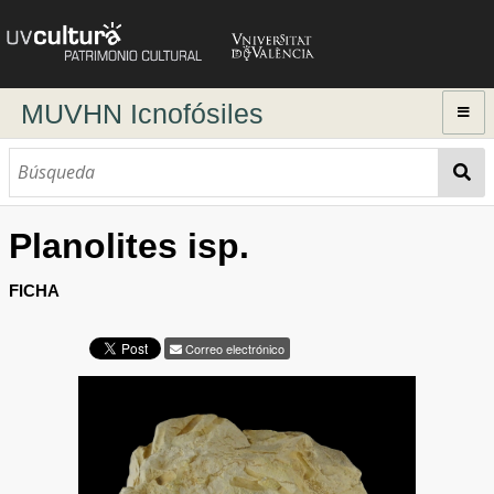
MUVHN Icnofósiles
Inicio
Explorar
Búsqueda dinámica
Planolites isp.
Búsqueda avanzada
FICHA
Correo electrónico