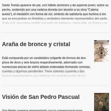
Santo Tomás aparece de pie, con hábito dominico y de aspecto joven; sobre su
pecho, sostenido por una cadena dorada (en alusión a su obra "Catena
aurea"), el medallón con forma de sol, símbolo de sabiduría que ilumina a los
que se encuentran en tinieblas y verdadero elemento representativo del santo.
Junto a él, una mesa vestida con paño de damasco, sobre ésta, un tintero y un
libro abierto sobre el que apoya su mano izquierda. En su mano derecha, una
pluma de ave con la que escribirá inspirado por el Espíritu Santo que en forma
de paloma desciende a través de los haces luminosos dirigiéndose sutilmente
al oido del santo. Se observa también en la pintura un sillón y a sus pies mitra y
Araña de bronce y cristal
báculo espiscopales, símbolos de la dignidad episcopal a la que renunció y
elementos representativos, junto al sol, el libro, el tintero y la paloma, de la
iconografía habitual del santo. Al fondo arquitecturas clasicistas y cortinajes.
Está compuesta por un candelabro colgante de bronce de dos
pisos de doce y seis brazos respectivamente, adornado con
numerosas piezas de vidrio tallado ordenadas formando coronas,
cuentas y lágrimas pendientes. Tiene además cuarenta y dos
brazos suplementarios que totalizan los sesenta puntos de luz,
hoy con lámparas eléctricas que imitan cirios.
Visión de San Pedro Pascual
San Pedro aparece representado con la convencional pose