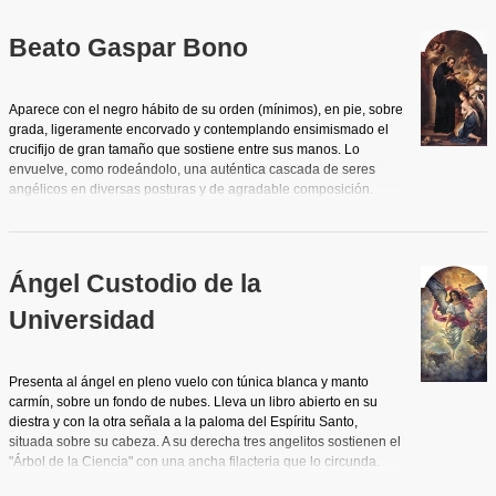
Beato Gaspar Bono
Aparece con el negro hábito de su orden (mínimos), en pie, sobre
grada, ligeramente encorvado y contemplando ensimismado el
crucifijo de gran tamaño que sostiene entre sus manos. Lo
envuelve, como rodeándolo, una auténtica cascada de seres
angélicos en diversas posturas y de agradable composición.
Delante se arrodilla un ángel mancebo lleno de la gracia
femenina y galante de los cuadritos de género que forjaron la
fama de este pintor, y que evoca las cualidades andróginas del
que casi contemporáneamente realizara para la catedral en el
Ángel Custodio de la
cuadro "San Francisco de Asís consolado por el Ángel" (1783).
Contrastando con la ascética figura del beato y su rostro enjuto y
Universidad
cerúleo, la delicada morbidez de este joven, que inclina su
cabeza y presenta el escudo y el casco con cimera que
recuerdan su condición de soldado imperial. Por detrás del
Presenta al ángel en pleno vuelo con túnica blanca y manto
beato, una gruesa columna de mármol símbolo de firmeza. A sus
carmín, sobre un fondo de nubes. Lleva un libro abierto en su
pies, la vara de azucenas, con la calavera y un libro, hacen
diestra y con la otra señala a la paloma del Espíritu Santo,
referencia a su vida religiosa. Predominio de la diagonal que se
situada sobre su cabeza. A su derecha tres angelitos sostienen el
acentúa por la posición y dirección del beato y la del ángel.
"Árbol de la Ciencia" con una ancha filacteria que lo circunda.
Abajo a la izquierda aparece el claustro de la Universidad.