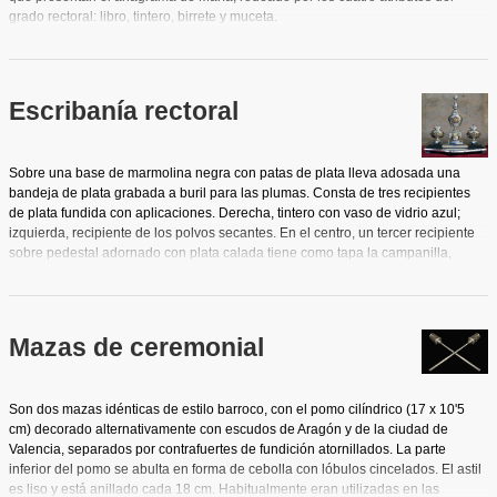
grado rectoral: libro, tintero, birrete y muceta.
Escribanía rectoral
Sobre una base de marmolina negra con patas de plata lleva adosada una
bandeja de plata grabada a buril para las plumas. Consta de tres recipientes
de plata fundida con aplicaciones. Derecha, tintero con vaso de vidrio azul;
izquierda, recipiente de los polvos secantes. En el centro, un tercer recipiente
sobre pedestal adornado con plata calada tiene como tapa la campanilla,
rematada por globo terráqueo.
Mazas de ceremonial
Son dos mazas idénticas de estilo barroco, con el pomo cilíndrico (17 x 10'5
cm) decorado alternativamente con escudos de Aragón y de la ciudad de
Valencia, separados por contrafuertes de fundición atornillados. La parte
inferior del pomo se abulta en forma de cebolla con lóbulos cincelados. El astil
es liso y está anillado cada 18 cm. Habitualmente eran utilizadas en las