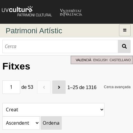
Patrimoni Artístic
Inici
Explorar
Cerca dinàmica
VALENCIÀ
ENGLISH
CASTELLANO
Fitxes
Cerca avançada
Directori d'autors
de 53
1–25 de 1316
Cerca avançada
Ordena