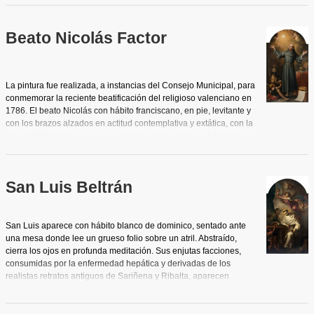
Beato Nicolás Factor
La pintura fue realizada, a instancias del Consejo Municipal, para
conmemorar la reciente beatificación del religioso valenciano en
1786. El beato Nicolás con hábito franciscano, en pie, levitante y
con los brazos alzados en actitud contemplativa y extática, con la
mirada dirigida hacia un rompimiento de gloria eucarística: la
Hostia radiante rodeada de querubines. A sus pies y a su
derecha, dos mendigos, un adulto con vendajes de enfermo y un
niño harapiento implorantes. Al otro lado, una paleta de pintor
San Luis Beltrán
sobre un pergamino en forma de cartela como dispuesta para
una inscripción que no se realizó y más arriba, sobre una mesa
vestida, un bodegón, al modo de
vanitas
, con vara de azucenas,
libros, calavera y reloj de arena, de clara intención alegórica.
San Luis aparece con hábito blanco de dominico, sentado ante
El rostro del retratado alcanza cierta intensidad y carácter a pesar
una mesa donde lee un grueso folio sobre un atril. Abstraído,
de la blandura excesiva de la pincelada y está inspirado en
cierra los ojos en profunda meditación. Sus enjutas facciones,
retratos más antiguos realizados del natural, a los que ha
consumidas por la enfermedad hepática y derivadas de los
conseguido insuflar aliento.
realistas retratos antiguos de Sariñena y Ribalta, aparecen
dulcificadas por el pincel de Planes y un halo luminoso rodea su
cabeza inclinada. En la parte izquierda juguetean algunos