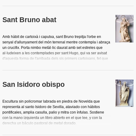
Sant Bruno abat
Amb hàbit de cartoixà i caputxa, sant Bruno trepitja l'orbe en
senyal d'allunyament del món terrenal mentre contempla i abraça
un crucifix. Porta nimbo metàl·lic daurat amb set estreles que
al·ludeixen a les contemplades per sant Hugo, qui va ser avisat
d'aquesta forma de l'arribada dels sis primers cartoixans, fet que
condiciona el naixement de l'ordre. Obra barroca de vigorosa
composició i serena bellesa.
San Isidoro obispo
Escultura sin policromar labrada en piedra de Novelda que
representa al santo Isidoro de Sevilla, ataviado con hábitos
pontificales, amplia casulla, palio y mitra con ínfulas. Sostiene
con la mano izquierda un libro abierto en el que lee, y con la
derecha un báculo pastoral de metal dorado.