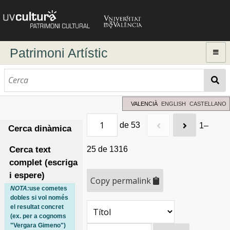
Patrimoni Artístic
Inici
Explorar
Cerca dinàmica
VALENCIÀ
ENGLISH
CASTELLANO
Cerca avançada
de 53
1–
Cerca dinàmica
Directori d'autors
Cerca text
25 de 1316
complet (escriga
i espere)
Copy permalink
NOTA:
use cometes
dobles si vol només
el resultat concret
(ex. per a cognoms
"Vergara Gimeno")