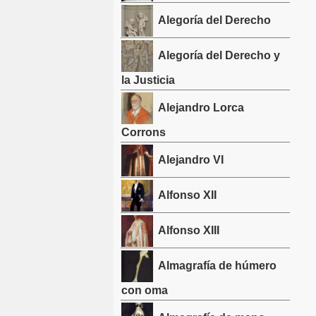
Alegoría del Derecho
Alegoría del Derecho y
la Justicia
Alejandro Lorca
Corrons
Alejandro VI
Alfonso XII
Alfonso XIII
Almagrafía de húmero
con oma