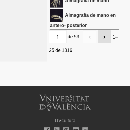
Almagrafía de mano
Almagrafía de mano en
antero- posterior
de 53
1–
25 de 1316
UVcultura