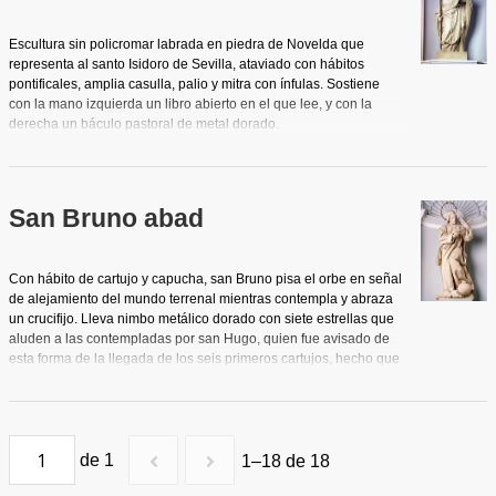
Contrastando con la ascética figura del beato y su rostro enjuto y
cerúleo, la delicada morbidez de este joven, que inclina su
Escultura sin policromar labrada en piedra de Novelda que
cabeza y presenta el escudo y el casco con cimera que
representa al santo Isidoro de Sevilla, ataviado con hábitos
recuerdan su condición de soldado imperial. Por detrás del
pontificales, amplia casulla, palio y mitra con ínfulas. Sostiene
beato, una gruesa columna de mármol símbolo de firmeza. A sus
con la mano izquierda un libro abierto en el que lee, y con la
pies, la vara de azucenas, con la calavera y un libro, hacen
derecha un báculo pastoral de metal dorado.
referencia a su vida religiosa. Predominio de la diagonal que se
acentúa por la posición y dirección del beato y la del ángel.
San Bruno abad
Con hábito de cartujo y capucha, san Bruno pisa el orbe en señal
de alejamiento del mundo terrenal mientras contempla y abraza
un crucifijo. Lleva nimbo metálico dorado con siete estrellas que
aluden a las contempladas por san Hugo, quien fue avisado de
esta forma de la llegada de los seis primeros cartujos, hecho que
condiciona el nacimiento de la orden. Obra barroca de vigorosa
composición y serena belleza.
de 1
1–18 de 18