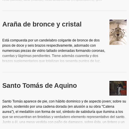
los rubenianos. La fidelidad es, no obstante, absoluta en cuanto a los
azulado (nubes). Muchos de los elementos, desde el punto de
personajes, su disposición y actitudes, aunque de menor fuerza expresiva y
vista iconográfico, nos llevan a asociar esta imagen con una
psicológica.
Inmaculada Concepción: un espacio etéreo e intemporal que
suele evocar a María como una idea en la mente de Dios antes
Araña de bronce y cristal
de la creación para confirmar su concepción inmaculada.
Está compuesta por un candelabro colgante de bronce de dos
pisos de doce y seis brazos respectivamente, adornado con
numerosas piezas de vidrio tallado ordenadas formando coronas,
cuentas y lágrimas pendientes. Tiene además cuarenta y dos
brazos suplementarios que totalizan los sesenta puntos de luz,
hoy con lámparas eléctricas que imitan cirios.
Santo Tomás de Aquino
Santo Tomás aparece de pie, con hábito dominico y de aspecto joven; sobre su
pecho, sostenido por una cadena dorada (en alusión a su obra "Catena
aurea"), el medallón con forma de sol, símbolo de sabiduría que ilumina a los
que se encuentran en tinieblas y verdadero elemento representativo del santo.
Junto a él, una mesa vestida con paño de damasco, sobre ésta, un tintero y un
libro abierto sobre el que apoya su mano izquierda. En su mano derecha, una