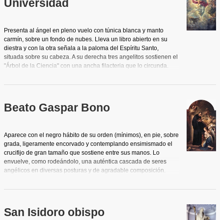
Universidad
vestida, un bodegón, al modo de
vanitas
, con vara de azucenas,
libros, calavera y reloj de arena, de clara intención alegórica.
El rostro del retratado alcanza cierta intensidad y carácter a pesar
Presenta al ángel en pleno vuelo con túnica blanca y manto
de la blandura excesiva de la pincelada y está inspirado en
carmín, sobre un fondo de nubes. Lleva un libro abierto en su
retratos más antiguos realizados del natural, a los que ha
diestra y con la otra señala a la paloma del Espíritu Santo,
conseguido insuflar aliento.
situada sobre su cabeza. A su derecha tres angelitos sostienen el
"Árbol de la Ciencia" con una ancha filacteria que lo circunda.
Abajo a la izquierda aparece el claustro de la Universidad.
Beato Gaspar Bono
Aparece con el negro hábito de su orden (mínimos), en pie, sobre
grada, ligeramente encorvado y contemplando ensimismado el
crucifijo de gran tamaño que sostiene entre sus manos. Lo
envuelve, como rodeándolo, una auténtica cascada de seres
angélicos en diversas posturas y de agradable composición.
Delante se arrodilla un ángel mancebo lleno de la gracia
femenina y galante de los cuadritos de género que forjaron la
fama de este pintor, y que evoca las cualidades andróginas del
que casi contemporáneamente realizara para la catedral en el
San Isidoro obispo
cuadro "San Francisco de Asís consolado por el Ángel" (1783).