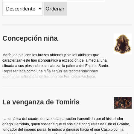
Ordenar
Concepción niña
María, de pie, con los brazos abiertos y sin los atributos que
caracterizan este tipo iconográfico a excepción de la media luna
situada a sus pies; sobre su cabeza, la paloma del Espíritu Santo.
Representada como una niña según las recomendaciones
tridentinas, difundidas en España por Francisco Pacheco,
ataviada a la usanza sevillana de principios del siglo XVII, con
túnica rosa y manto azul oscuro, tal y como aparecían en las
representaciones de la Inmaculada del primer barroco. A su
alrededor numerosos ángeles niños, de marcada corporeidad, en
La venganza de Tomiris
distintas posturas. Marco muy barroco de caprichoso trazado
mixtilineo para esta pintura de equilibrada composición y austera
elegancia.
La temática del cuadro deriva de la narración transmitida por el historiador
griego Herodoto, quien sostiene que el ansia de conquistas de Ciro el Grande,
fundador del imperio persa, le indujo a dirigirse hacia el mar Caspio con la