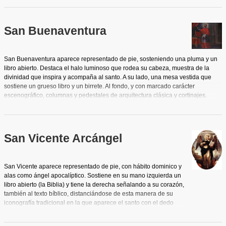
pluma de ave con la que escribirá inspirado por el Espíritu Santo que en forma
de paloma desciende a través de los haces luminosos dirigiéndose sutilmente
al oido del santo. Se observa también en la pintura un sillón y a sus pies mitra y
San Buenaventura
báculo espiscopales, símbolos de la dignidad episcopal a la que renunció y
elementos representativos, junto al sol, el libro, el tintero y la paloma, de la
iconografía habitual del santo. Al fondo arquitecturas clasicistas y cortinajes.
San Buenaventura aparece representado de pie, sosteniendo una pluma y un
libro abierto. Destaca el halo luminoso que rodea su cabeza, muestra de la
divinidad que inspira y acompaña al santo. A su lado, una mesa vestida que
sostiene un grueso libro y un birrete. Al fondo, y con marcado carácter
escenográfico, columnas y pedestales de arquitectura clásica y cortinajes.
San Vicente Arcángel
San Vicente aparece representado de pie, con hábito dominico y
alas como ángel apocalíptico. Sostiene en su mano izquierda un
libro abierto (la Biblia) y tiene la derecha señalando a su corazón,
también al texto bíblico, distanciándose de esta manera de su
iconografía tradicional en la que aparece el santo con el dedo
índice levantado en actitud de arengar, señalando a la filacteria
donde se recoge la conocida frase: TIMETE DEUM ET DATE ILLI