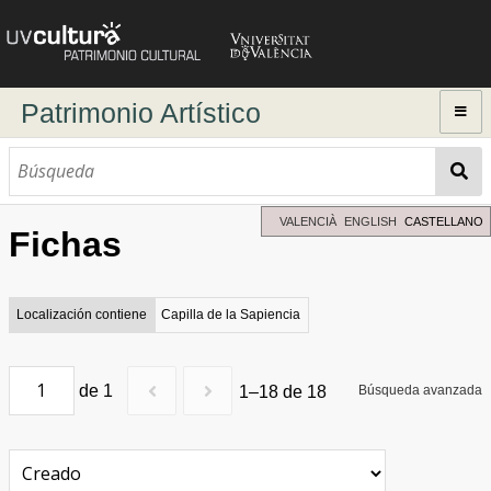
Patrimonio Artístico
Inicio
Explorar
Búsqueda dinámica
VALENCIÀ
ENGLISH
CASTELLANO
Fichas
Búsqueda avanzada
Directorio de autores
Localización contiene
Capilla de la Sapiencia
de 1
1–18 de 18
Búsqueda avanzada