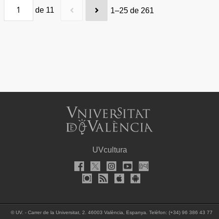
de 11
1–25 de 261
UVcultura
©
UV. - Carrer de la Universitat, 2. 46003 València, Espanya. Telèfon: (+34) 96 386 43 77