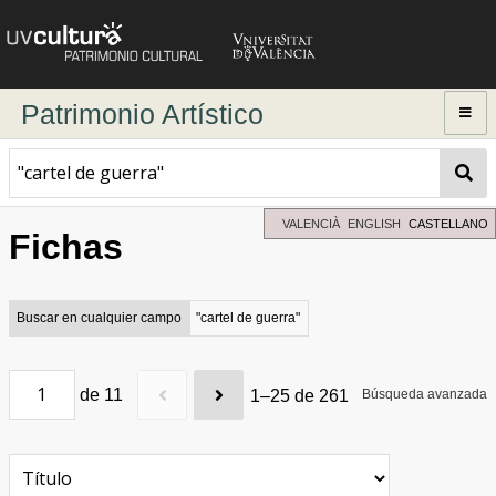
Patrimonio Artístico
Inicio
Explorar
Búsqueda dinámica
VALENCIÀ
ENGLISH
CASTELLANO
Fichas
Búsqueda avanzada
Directorio de autores
Buscar en cualquier campo
"cartel de guerra"
de 11
1–25 de 261
Búsqueda avanzada