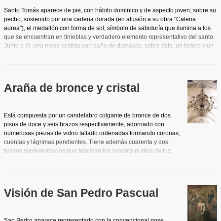
Santo Tomás aparece de pie, con hábito dominico y de aspecto joven; sobre su
pecho, sostenido por una cadena dorada (en alusión a su obra "Catena
aurea"), el medallón con forma de sol, símbolo de sabiduría que ilumina a los
que se encuentran en tinieblas y verdadero elemento representativo del santo.
Junto a él, una mesa vestida con paño de damasco, sobre ésta, un tintero y un
libro abierto sobre el que apoya su mano izquierda. En su mano derecha, una
pluma de ave con la que escribirá inspirado por el Espíritu Santo que en forma
de paloma desciende a través de los haces luminosos dirigiéndose sutilmente
al oido del santo. Se observa también en la pintura un sillón y a sus pies mitra y
Araña de bronce y cristal
báculo espiscopales, símbolos de la dignidad episcopal a la que renunció y
elementos representativos, junto al sol, el libro, el tintero y la paloma, de la
iconografía habitual del santo. Al fondo arquitecturas clasicistas y cortinajes.
Está compuesta por un candelabro colgante de bronce de dos
pisos de doce y seis brazos respectivamente, adornado con
numerosas piezas de vidrio tallado ordenadas formando coronas,
cuentas y lágrimas pendientes. Tiene además cuarenta y dos
brazos suplementarios que totalizan los sesenta puntos de luz,
hoy con lámparas eléctricas que imitan cirios.
Visión de San Pedro Pascual
San Pedro aparece representado con la convencional pose