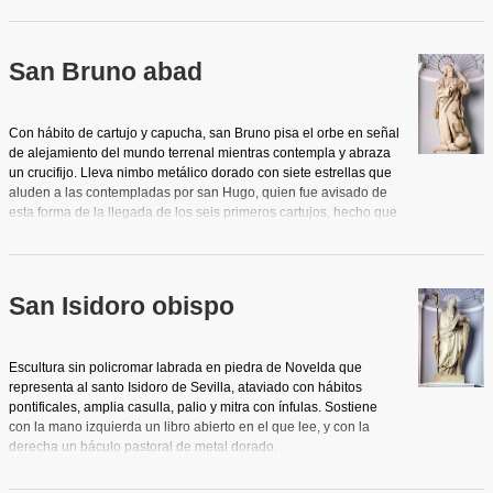
San Bruno abad
Con hábito de cartujo y capucha, san Bruno pisa el orbe en señal
de alejamiento del mundo terrenal mientras contempla y abraza
un crucifijo. Lleva nimbo metálico dorado con siete estrellas que
aluden a las contempladas por san Hugo, quien fue avisado de
esta forma de la llegada de los seis primeros cartujos, hecho que
condiciona el nacimiento de la orden. Obra barroca de vigorosa
composición y serena belleza.
San Isidoro obispo
Escultura sin policromar labrada en piedra de Novelda que
representa al santo Isidoro de Sevilla, ataviado con hábitos
pontificales, amplia casulla, palio y mitra con ínfulas. Sostiene
con la mano izquierda un libro abierto en el que lee, y con la
derecha un báculo pastoral de metal dorado.