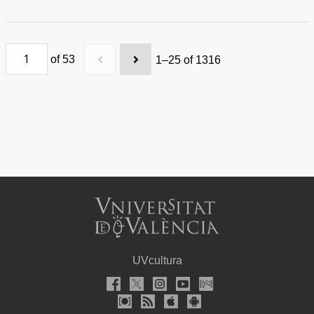
ceremonias académicas.
of 53
1–25 of 1316
UVcultura