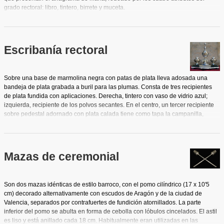
grado rectoral: libro, tintero, birrete y muceta.
Escribanía rectoral
Sobre una base de marmolina negra con patas de plata lleva adosada una
bandeja de plata grabada a buril para las plumas. Consta de tres recipientes
de plata fundida con aplicaciones. Derecha, tintero con vaso de vidrio azul;
izquierda, recipiente de los polvos secantes. En el centro, un tercer recipiente
sobre pedestal adornado con plata calada tiene como tapa la campanilla,
rematada por globo terráqueo.
Mazas de ceremonial
Son dos mazas idénticas de estilo barroco, con el pomo cilíndrico (17 x 10'5
cm) decorado alternativamente con escudos de Aragón y de la ciudad de
Valencia, separados por contrafuertes de fundición atornillados. La parte
inferior del pomo se abulta en forma de cebolla con lóbulos cincelados. El astil
es liso y está anillado cada 18 cm. Habitualmente eran utilizadas en las