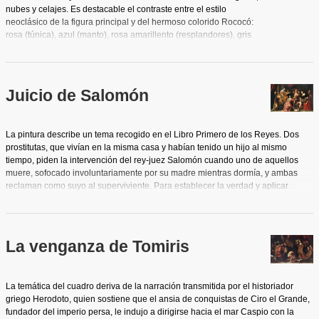
nubes y celajes. Es destacable el contraste entre el estilo
neoclásico de la figura principal y del hermoso colorido Rococó:
rosa (túnica), azul (manto), rosa amarillento (resplandores), gris
azulado (nubes). Muchos de los elementos, desde el punto de
vista iconográfico, nos llevan a asociar esta imagen con una
Inmaculada Concepción: un espacio etéreo e intemporal que
suele evocar a María como una idea en la mente de Dios antes
Juicio de Salomón
de la creación para confirmar su concepción inmaculada.
La pintura describe un tema recogido en el Libro Primero de los Reyes. Dos
prostitutas, que vivían en la misma casa y habían tenido un hijo al mismo
tiempo, piden la intervención del rey-juez Salomón cuando uno de aquellos
muere, sofocado involuntariamente por su madre mientras dormía, y ambas
reclaman como suyo al superviviente. Para establecer la verdad y aplicar
justicia, Salomón manda traer una espada y ordena que el niño sea dividido en
dos partes y que se entregue una mitad a cada una de las dos madres.
Entonces la verdadera madre exclama: "Oh, Señor, te lo ruego, dale a ella el
niño vivo y no lo mates". La otra, por el contrario, dijo: "Ni para tí, ni para mí, que
La venganza de Tomiris
lo partan". Entonces el rey pronunció su sentencia: "Dad el niño vivo a la
primera, porque ella es su madre". La obra, al igual que ocurre con su pareja
"La Venganza de Tomiris", se basa en las ejecutadas por Peter Paulus Rubens
La temática del cuadro deriva de la narración transmitida por el historiador
y transmitidas a Luciano Salvador probablemente por las estampas grabadas
griego Herodoto, quien sostiene que el ansia de conquistas de Ciro el Grande,
que realizara François Ragot (1638-1679) de las mismas. Esta escena situada
fundador del imperio persa, le indujo a dirigirse hacia el mar Caspio con la
en un marco más simplificado, en el que destaca el predominio de los tonos