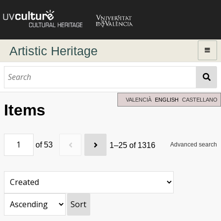
Artistic Heritage
Home
Browse
Dynamic search
VALENCIÀ
ENGLISH
CASTELLANO
Items
Advanced Search
Directory of authors
of 53
1–25 of 1316
Advanced search
Sort