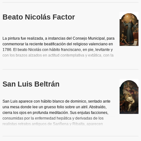
Beato Nicolás Factor
La pintura fue realizada, a instancias del Consejo Municipal, para
conmemorar la reciente beatificación del religioso valenciano en
1786. El beato Nicolás con hábito franciscano, en pie, levitante y
con los brazos alzados en actitud contemplativa y extática, con la
mirada dirigida hacia un rompimiento de gloria eucarística: la
Hostia radiante rodeada de querubines. A sus pies y a su
derecha, dos mendigos, un adulto con vendajes de enfermo y un
niño harapiento implorantes. Al otro lado, una paleta de pintor
San Luis Beltrán
sobre un pergamino en forma de cartela como dispuesta para
una inscripción que no se realizó y más arriba, sobre una mesa
vestida, un bodegón, al modo de
vanitas
, con vara de azucenas,
libros, calavera y reloj de arena, de clara intención alegórica.
San Luis aparece con hábito blanco de dominico, sentado ante
El rostro del retratado alcanza cierta intensidad y carácter a pesar
una mesa donde lee un grueso folio sobre un atril. Abstraído,
de la blandura excesiva de la pincelada y está inspirado en
cierra los ojos en profunda meditación. Sus enjutas facciones,
retratos más antiguos realizados del natural, a los que ha
consumidas por la enfermedad hepática y derivadas de los
conseguido insuflar aliento.
realistas retratos antiguos de Sariñena y Ribalta, aparecen
dulcificadas por el pincel de Planes y un halo luminoso rodea su
cabeza inclinada. En la parte izquierda juguetean algunos