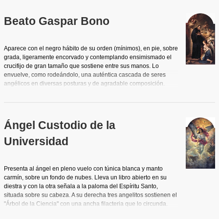
Beato Gaspar Bono
Aparece con el negro hábito de su orden (mínimos), en pie, sobre
grada, ligeramente encorvado y contemplando ensimismado el
crucifijo de gran tamaño que sostiene entre sus manos. Lo
envuelve, como rodeándolo, una auténtica cascada de seres
angélicos en diversas posturas y de agradable composición.
Delante se arrodilla un ángel mancebo lleno de la gracia
femenina y galante de los cuadritos de género que forjaron la
fama de este pintor, y que evoca las cualidades andróginas del
que casi contemporáneamente realizara para la catedral en el
Ángel Custodio de la
cuadro "San Francisco de Asís consolado por el Ángel" (1783).
Contrastando con la ascética figura del beato y su rostro enjuto y
Universidad
cerúleo, la delicada morbidez de este joven, que inclina su
cabeza y presenta el escudo y el casco con cimera que
recuerdan su condición de soldado imperial. Por detrás del
Presenta al ángel en pleno vuelo con túnica blanca y manto
beato, una gruesa columna de mármol símbolo de firmeza. A sus
carmín, sobre un fondo de nubes. Lleva un libro abierto en su
pies, la vara de azucenas, con la calavera y un libro, hacen
diestra y con la otra señala a la paloma del Espíritu Santo,
referencia a su vida religiosa. Predominio de la diagonal que se
situada sobre su cabeza. A su derecha tres angelitos sostienen el
acentúa por la posición y dirección del beato y la del ángel.
"Árbol de la Ciencia" con una ancha filacteria que lo circunda.
Abajo a la izquierda aparece el claustro de la Universidad.