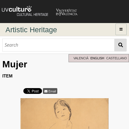
Artistic Heritage
Home
Browse
Dynamic search
VALENCIÀ
ENGLISH
CASTELLANO
Mujer
Advanced Search
Directory of authors
ITEM
Email