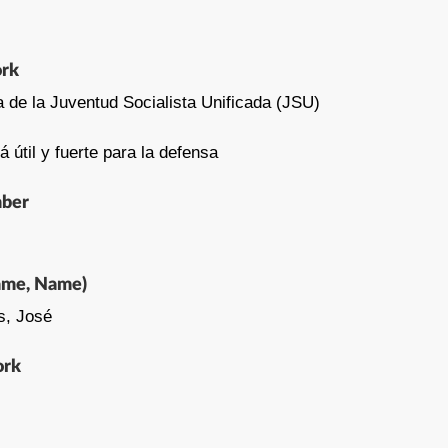
ork
a de la Juventud Socialista Unificada (JSU)
rá útil y fuerte para la defensa
mber
ame, Name)
s, José
ork