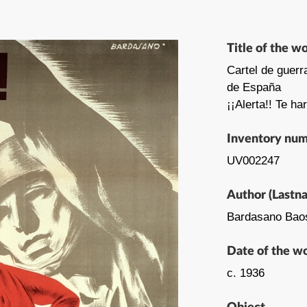
Title of the w
Cartel de guerr
de España
¡¡Alerta!! Te ha
Inventory nu
UV002247
Author (Lastn
Bardasano Bao
Date of the w
c. 1936