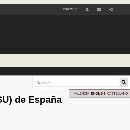
DIRECTORI
U
S
E
R
VALENCIÀ
ENGLISH
CASTELLANO
JSU) de España