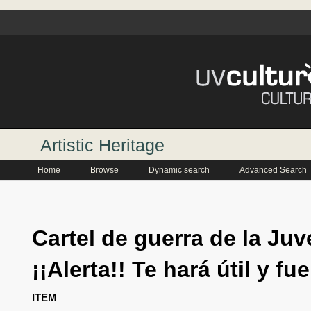
Artistic Heritage
Home
Browse
Dynamic search
Advanced Search
Cartel de guerra de la Ju
¡¡Alerta!! Te hará útil y fu
ITEM