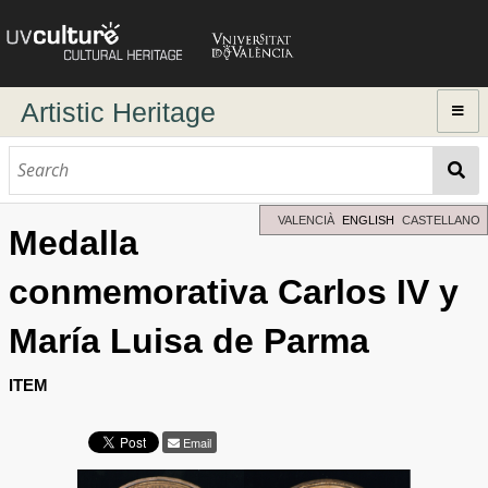
Artistic Heritage
Home
Browse
Dynamic search
VALENCIÀ
ENGLISH
CASTELLANO
Medalla
Advanced Search
conmemorativa Carlos IV y
Directory of authors
María Luisa de Parma
ITEM
Email