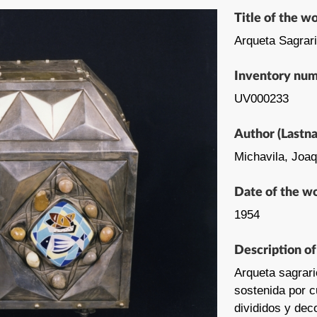
Title of the w
Arqueta Sagrar
Inventory nu
UV000233
Author (Lastn
Michavila, Joaq
Date of the w
1954
Description o
Arqueta sagrari
sostenida por c
divididos y de