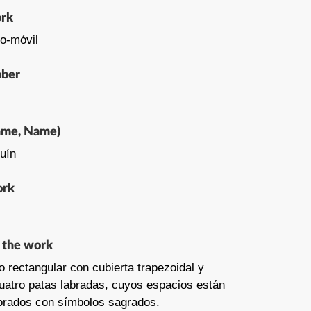
ork
io-móvil
mber
ame, Name)
uín
ork
f the work
o rectangular con cubierta trapezoidal y
uatro patas labradas, cuyos espacios están
corados con símbolos sagrados.