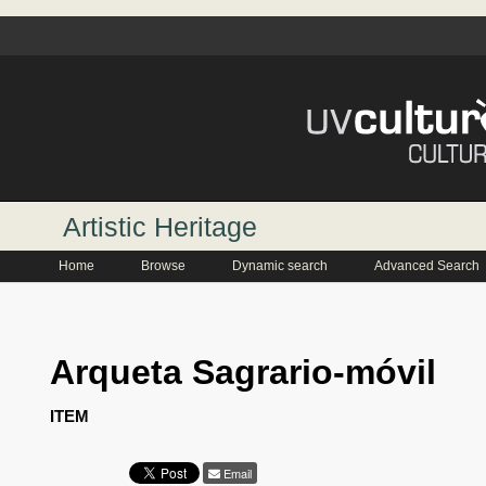
Artistic Heritage
Home
Browse
Dynamic search
Advanced Search
Arqueta Sagrario-móvil
ITEM
Email