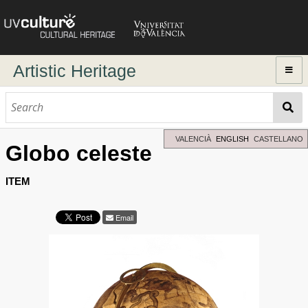
Artistic Heritage
Home
Browse
Dynamic search
VALENCIÀ
ENGLISH
CASTELLANO
Globo celeste
Advanced Search
Directory of authors
ITEM
Email