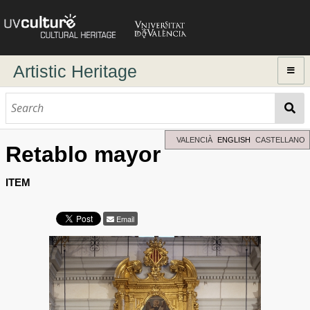
Artistic Heritage
Home
Browse
Dynamic search
VALENCIÀ
ENGLISH
CASTELLANO
Retablo mayor
Advanced Search
Directory of authors
ITEM
Email