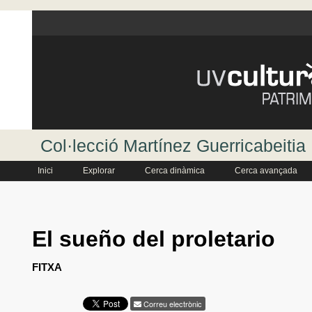
Col·lecció Martínez Guerricabeitia
Inici
Explorar
Cerca dinàmica
Cerca avançada
El sueño del proletario
FITXA
Correu electrònic