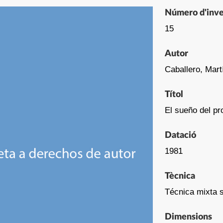
Número d'inve
15
Autor
Caballero, Mart
Títol
El sueño del pro
Datació
1981
Tècnica
Técnica mixta 
Dimensions