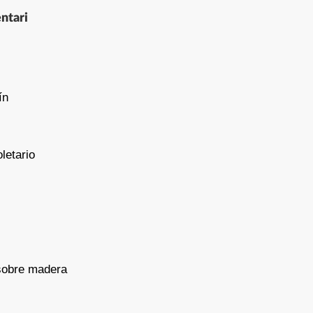
ntari
ín
letario
sobre madera