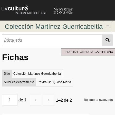
Colección Martínez Guerricabeitia
Inicio
Explorar
Búsqueda dinámica
ENGLISH
VALENCIÀ
CASTELLANO
Fichas
Búsqueda avanzada
Directorio de autores
Sitio
Colección Martínez Guerricabeitia
Autor es exactamente
Rovira-Brull, José María
de 1
1–2 de 2
Búsqueda avanzada