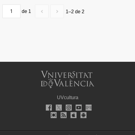
de 1
1–2 de 2
UVcultura