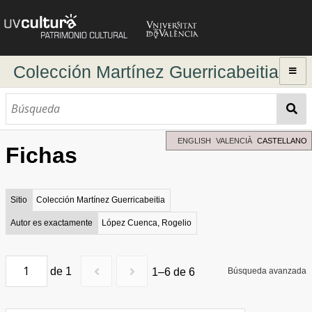
Colección Martínez Guerricabeitia
Inicio
Explorar
Búsqueda dinámica
ENGLISH
VALENCIÀ
CASTELLANO
Fichas
Búsqueda avanzada
Directorio de autores
Sitio
Colección Martínez Guerricabeitia
Autor es exactamente
López Cuenca, Rogelio
de 1
1–6 de 6
Búsqueda avanzada