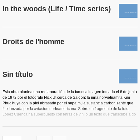
In the woods (Life / Time series)
Droits de l'homme
Sin título
Esta obra plantea una reelaboración de la famosa imagen tomada el 8 de junio
de 1972 por el fotógrafo Nick Ut cerca de Saigón: la niña norvietnamita Kim
Phuc huye con la piel abrasada por el napalm, la sustancia carbonizante que
fue lanzada por la aviación norteamericana. Sobre un fragmento de la foto,
López Cuenca ha superpuesto con letras de vinilo un texto que transcribe algo
así como la crónica de un desfile de pasarela, extraído de una revista de moda.
Con el choque estremecedor que provoca esta yuxtaposición, el autor pretende
denunciar el grado de banalización al que pueden llegar algunas imágenes.