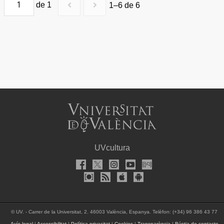
de 1
1–6 de 6
UVcultura
©
UV. - Carrer de la Universitat, 2. 46003 València, Espanya. Telèfon: (+34) 96 386 43 77
Avís legal
|
Accessibilitat
|
Política privacitat
|
Cookies
|
Transparència
|
Bústia de contacte