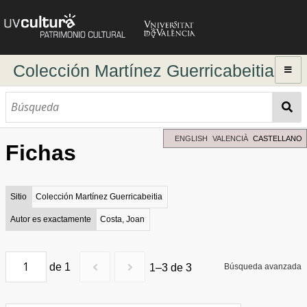
Colección Martínez Guerricabeitia
Inicio
Explorar
Búsqueda dinámica
ENGLISH
VALENCIÀ
CASTELLANO
Fichas
Búsqueda avanzada
Directorio de autores
Sitio
Colección Martínez Guerricabeitia
Autor es exactamente
Costa, Joan
de 1
1–3 de 3
Búsqueda avanzada