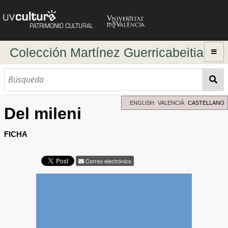
Colección Martínez Guerricabeitia
Inicio
Explorar
Búsqueda dinámica
ENGLISH
VALENCIÀ
CASTELLANO
Del mileni
Búsqueda avanzada
Directorio de autores
FICHA
Correo electrónico