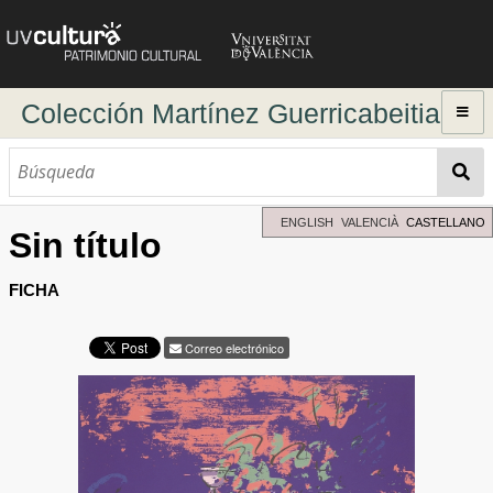
Colección Martínez Guerricabeitia
Inicio
Explorar
Búsqueda dinámica
ENGLISH
VALENCIÀ
CASTELLANO
Sin título
Búsqueda avanzada
Directorio de autores
FICHA
Correo electrónico