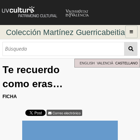
Colección Martínez Guerricabeitia
Inicio
Explorar
Búsqueda dinámica
ENGLISH
VALENCIÀ
CASTELLANO
Te recuerdo
Búsqueda avanzada
como eras…
Directorio de autores
FICHA
Correo electrónico