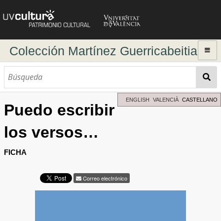
Colección Martínez Guerricabeitia
Inicio
Explorar
Búsqueda dinámica
ENGLISH
VALENCIÀ
CASTELLANO
Puedo escribir
Búsqueda avanzada
los versos…
Directorio de autores
FICHA
Correo electrónico