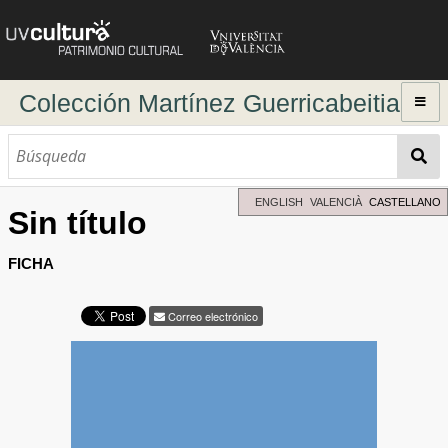
Colección Martínez Guerricabeitia
Inicio
Explorar
Búsqueda dinámica
ENGLISH
VALENCIÀ
CASTELLANO
Sin título
Búsqueda avanzada
Directorio de autores
FICHA
Correo electrónico