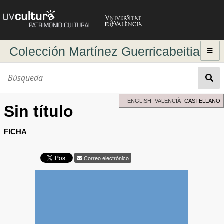
Colección Martínez Guerricabeitia
Inicio
Explorar
Búsqueda dinámica
ENGLISH
VALENCIÀ
CASTELLANO
Sin título
Búsqueda avanzada
Directorio de autores
FICHA
Correo electrónico