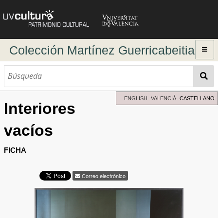
Colección Martínez Guerricabeitia
Inicio
Explorar
Búsqueda dinámica
ENGLISH
VALENCIÀ
CASTELLANO
Interiores
Búsqueda avanzada
vacíos
Directorio de autores
FICHA
Correo electrónico