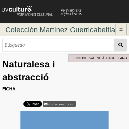
Colección Martínez Guerricabeitia
Inicio
Explorar
Búsqueda dinámica
ENGLISH
VALENCIÀ
CASTELLANO
Naturalesa i
Búsqueda avanzada
abstracció
Directorio de autores
FICHA
Correo electrónico