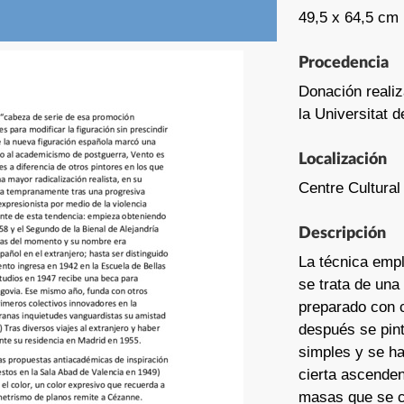
49,5 x 64,5 cm
Procedencia
Donación realiz
la Universitat 
Localización
Centre Cultural
Descripción
La técnica empl
se trata de una 
preparado con c
después se pin
simples y se h
cierta ascende
masas que se c