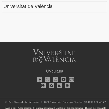
Universitat de Valéncia
UVcultura
©
UV. - Carrer de la Universitat, 2. 46003 València, Espanya. Telèfon: (+34) 96 386 43 77
Avís legal
|
Accessibilitat
|
Política privacitat
|
Cookies
|
Transparència
|
Bústia de contacte