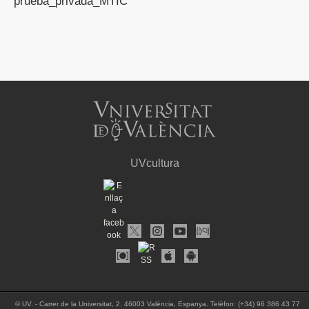
prueba_privada_MTIC
UVcultura
©
UV. - Carrer de la Universitat, 2. 46003 València, Espanya. Telèfon: (+34) 96 386 43 77