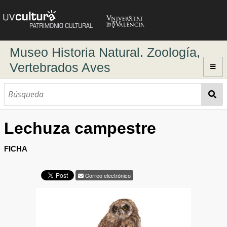
Museo Historia Natural. Zoología,
Vertebrados Aves
Inicio
Explorar
Colección Icnofósiles
Lechuza campestre
Búsqueda dinámica
Búsqueda avanzada
FICHA
Correo electrónico