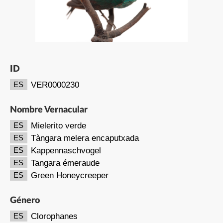
ID
VER0000230
ES
Nombre Vernacular
Mielerito verde
ES
Tàngara melera encaputxada
ES
Kappennaschvogel
ES
Tangara émeraude
ES
Green Honeycreeper
ES
Género
Clorophanes
ES