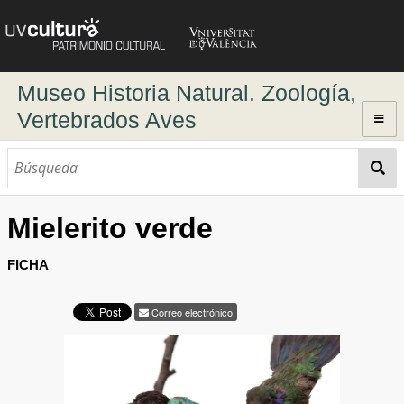
Museo Historia Natural. Zoología,
Vertebrados Aves
Inicio
Explorar
Colección Icnofósiles
Mielerito verde
Búsqueda dinámica
Búsqueda avanzada
FICHA
Correo electrónico