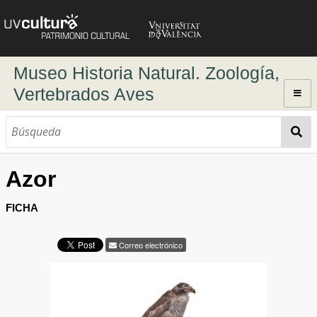
Museo Historia Natural. Zoología,
Vertebrados Aves
Inicio
Explorar
Colección Icnofósiles
Azor
Búsqueda dinámica
Búsqueda avanzada
FICHA
Correo electrónico