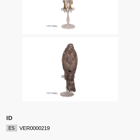
ID
VER0000219
ES