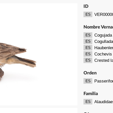
ID
VER0000
ES
Nombre Verna
Cogujada
ES
Cogullada
ES
Haubenle
ES
Cochevis
ES
Crested l
ES
Orden
Passerif
ES
Familia
Alaudidae
ES