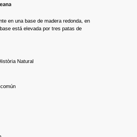
peana
nte en una base de madera redonda, en
a base está elevada por tres patas de
istòria Natural
 común
n