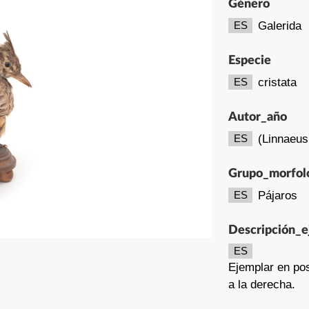
Género
Galerida
ES
Especie
cristata
ES
Autor_año
(Linnaeus
ES
Grupo_morfol
Pájaros
ES
Descripción_e
ES
Ejemplar en pos
a la derecha.