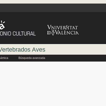
 Vertebrados Aves
námica
Búsqueda avanzada