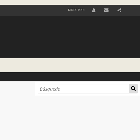
DIRECTORI
U
S
E
R