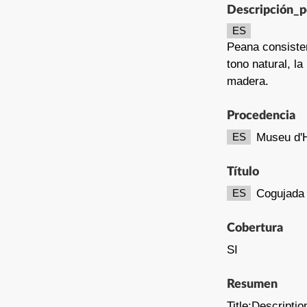
Descripción_
ES
Peana consiste
tono natural, l
madera.
Procedencia
Museu d'H
ES
Título
Cogujada
ES
Cobertura
SI
Resumen
Title;Descriptio