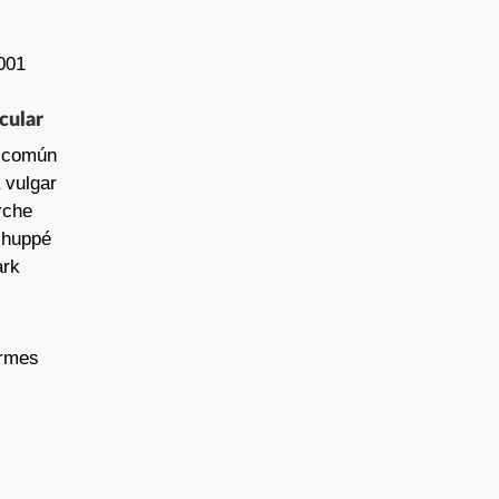
001
cular
 común
 vulgar
rche
 huppé
ark
ormes